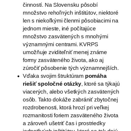
činností. Na Slovensku pôsobí
množstvo rehoľných inštitútov, niektoré
len s niekoľkými členmi pôsobiacimi na
jednom mieste, iné počítajúce
množstvo zasvätených s mnohými
významnými centrami. KVRPS
umožňuje zviditeľniť menej známe
formy zasväteného života, ako aj
zúročiť pôsobenie tých významnejších.
Vďaka svojim štruktúram
pomáha
riešiť spoločné otázky
, ktoré sa týkajú
viacerých, alebo všetkých zasvätených
osôb. Takto dokáže zabrániť zbytočnej
rozdrobenosti, ktorá hrozí pri veľkej
rozmanitosti foriem zasväteného života
a zároveň ušetriť čas i prostriedky