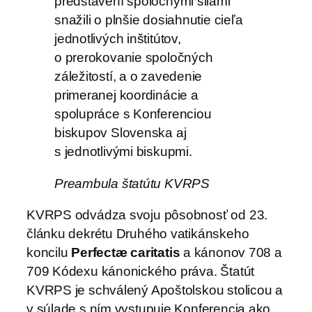
predstavení spoločnými silami
snažili o plnšie dosiahnutie cieľa
jednotlivých inštitútov,
o prerokovanie spoločných
záležitostí, a o zavedenie
primeranej koordinácie a
spolupráce s Konferenciou
biskupov Slovenska aj
s jednotlivými biskupmi.
Preambula štatútu KVRPS
KVRPS odvádza svoju pôsobnosť od 23.
článku dekrétu Druhého vatikánskeho
koncilu
Perfectæ caritatis
a kánonov 708 a
709 Kódexu kánonického práva. Štatút
KVRPS je schválený Apoštolskou stolicou a
v súlade s ním vystupuje Konferencia ako