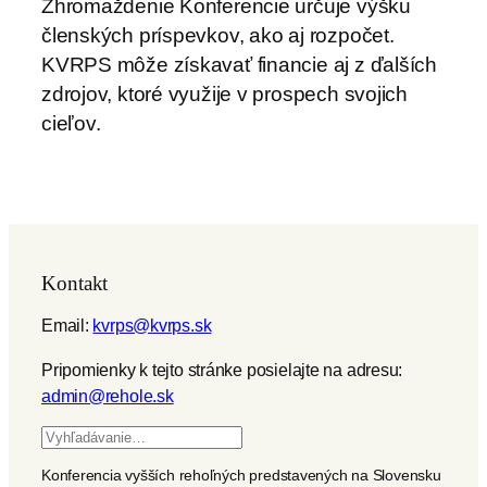
Zhromaždenie Konferencie určuje výšku
členských príspevkov, ako aj rozpočet.
KVRPS môže získavať financie aj z ďalších
zdrojov, ktoré využije v prospech svojich
cieľov.
Kontakt
Email:
kvrps@kvrps.sk
Pripomienky k tejto stránke posielajte na adresu:
admin@rehole.sk
H
ľ
Konferencia vyšších rehoľných predstavených na Slovensku