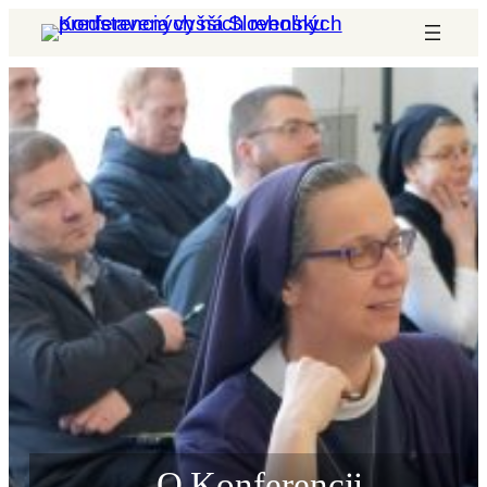
Prejsť
na
obsah
O Konferencii