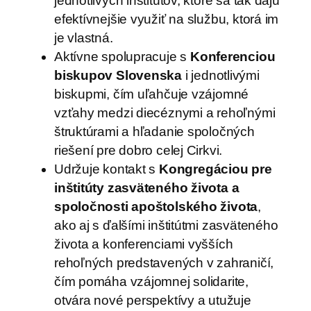
jednotlivých inštitútov, ktoré sa tak dajú
efektívnejšie využiť na službu, ktorá im
je vlastná.
Aktívne spolupracuje s
Konferenciou
biskupov Slovenska
i jednotlivými
biskupmi, čím uľahčuje vzájomné
vzťahy medzi diecéznymi a rehoľnými
štruktúrami a hľadanie spoločných
riešení pre dobro celej Cirkvi.
Udržuje kontakt s
Kongregáciou pre
inštitúty zasväteného života a
spoločnosti apoštolského života
,
ako aj s ďalšími inštitútmi zasväteného
života a konferenciami vyšších
rehoľných predstavených v zahraničí,
čím pomáha vzájomnej solidarite,
otvára nové perspektívy a utužuje